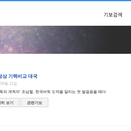
정상 기력비교 대국
 09월 12일
둑의 개척자’ 조남철, 한국바둑 도약을 알리는 첫 발걸음을 떼다
히 보기
관련기보