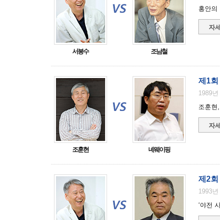
홍안의 
자세
서봉수
조남철
제1회
1989년
조훈현,
자세
조훈현
녜웨이핑
제2회
1993년
‘야전 