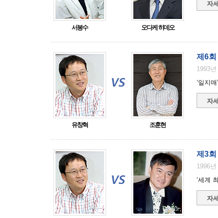
자세
서봉수
오다케 히데오
제6회
1993년
‘일지매
자세
유창혁
조훈현
제3회
1996년
‘세계 
자세