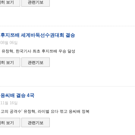
히 보기
관련기보
 후지쯔배 세계바둑선수권대회 결승
 08월 06일
’ 유창혁, 한국기사 최초 후지쯔배 우승 달성
히 보기
관련기보
 응씨배 결승 4국
 11월 16일
최고의 공격수’ 유창혁, 라이벌 요다 꺾고 응씨배 정복
히 보기
관련기보