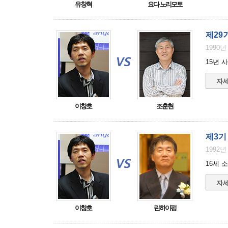
유창혁
요다 노리모토
제29
1990년
15년 
자세
이창호
조훈현
제3기
1992년
16세 
자세
이창호
린하이펑