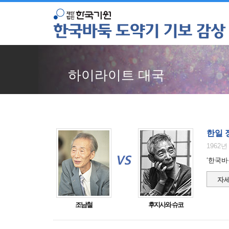
하이라이트 대국
한일 
1962년
‘한국바
자세
조남철
후지사와 슈코