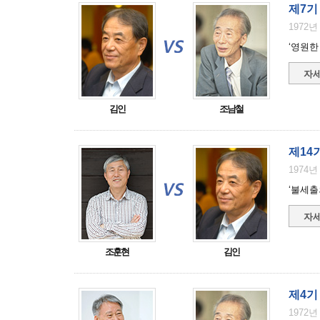
제7기
1972년
‘영원한
자세
김인
조남철
제14
1974년
‘불세출
자세
조훈현
김인
제4기
1972년